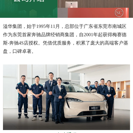
溢华集团，始于1995年11月，总部位于广东省东莞市南城区
作为东莞首家奔驰品牌经销商集团，自2001年起获得梅赛德
斯-奔驰4S店授权。凭借优质服务，积累了庞大的高端客户基
盘，口碑卓著。